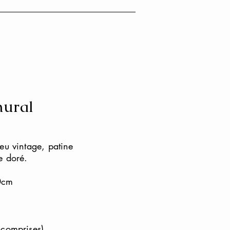
mural
eu vintage, patine
e doré.
0cm
 comprises)