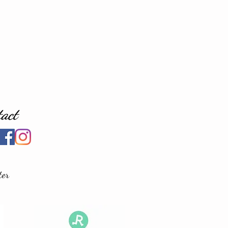
tact
ter