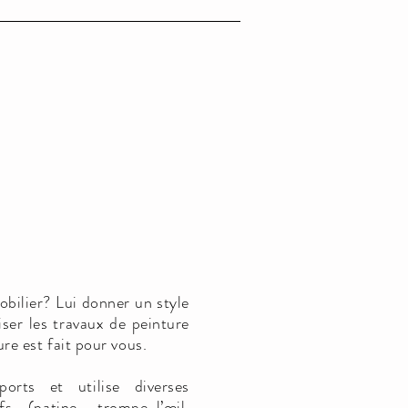
bilier? Lui donner un style
iser les travaux de peinture
e est fait pour vous.
ports et utilise diverses
fs (patine, trompe-l’œil,